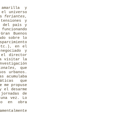
amarilla y
 el universo
us
feriantes
,
 tensiones y
e del país y
 funcionando
Gran Buenos
ado sobre lo
sparcimiento
etc.), en el
negociado y
 el director
a visitar la
nvestigación
onales
, que
sos urbanos.
as acumulaba
áticas que
e me propuse
y el desarme
 jornadas de
 una vez. Lo
io en obra
mentalmente