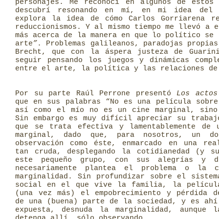
personajes. Me reconocí en algunos de estos
descubrí resonando en mí, en mi idea del 
explora la idea de cómo Carlos Gorriarena r
reduccionismos. Y al mismo tiempo me llevó a e
más acerca de la manera en que lo político se 
arte
”
. Problemas galileanos, paradojas propias
Brecht, que con la áspera justeza de Guarin
seguir pensando los juegos y dinámicas compl
entre el arte, la política y las relaciones de
Por su parte Raúl Perrone presentó
Los actos
que en sus palabras “No es una película sobre
así como el mío no es un cine marginal, sino
Sin embargo es muy difícil apreciar su trabaj
que se trata efectiva y lamentablemente de 
marginal, dado que, para nosotros, un do
observación como éste, enmarcado en una rea
tan cruda, desplegando la cotidianedad (y s
este pequeño grupo, con sus alegrías y di
necesariamente plantea el problema o la c
marginalidad. Sin profundizar sobre el sistem
social en el que vive la familia, la películ
(una vez más) el empobrecimiento y pérdida d
de una (buena) parte de la sociedad, y es ahí
expuesta, desnuda la marginalidad, aunque 
detenga allí, sólo observando.