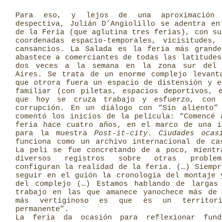
Para eso, y lejos de una aproximación 
despectiva, Julián D’Angiolillo se adentra en
de la Feria (que aglutina tres ferias), con s
coordenadas espacio-temporales, vicisitudes,
cansancios. La Salada es la feria más grand
abastece a comerciantes de todas las latitudes
dos veces a la semana en la zona sur del 
Aires. Se trata de un enorme complejo levant
que otrora fuera un espacio de distensión y e
familiar (con piletas, espacios deportivos, 
que hoy se cruza trabajo y esfuerzo, con 
corrupción. En un diálogo con “Sin aliento”
comentó los inicios de la película: “Comencé 
feria hace cuatro años, en el marco de una i
para la muestra
Post-it-city. Ciudades ocasi
funciona como un archivo internacional de ca
La peli se fue concretando de a poco, mientr
diversos registros sobre otras problem
configuran la realidad de la feria. (…) Siempr
seguir en el guión la cronología del montaje 
del complejo (…) Estamos hablando de largas
trabajo en las que amanece yanochece más de
más vertiginoso es que es un territor
permanente”.
La feria da ocasión para reflexionar funda