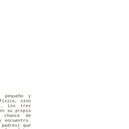
o pequeño y
físico, sino
l. Los tres
en su propio
n chance de
y encuentro.
 padres) que