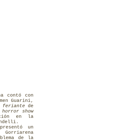
na contó con
men Guarini,
e feriante
de
 horror show
ción en la
ndelli.
presentó un
 Gorriarena
oblema de la