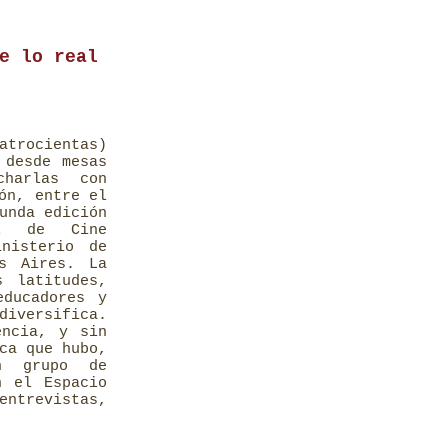
e lo real
atrocientas)
 desde mesas
charlas con
ón, entre el
unda edición
al de Cine
inisterio de
s Aires. La
s latitudes,
educadores y
diversifica.
encia, y sin
ca que hubo,
un grupo de
n el Espacio
entrevistas,