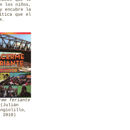
n los niños,
y encubre la
ítica que el
a.
rme feriante
(Julián
Angiolillo,
2010)