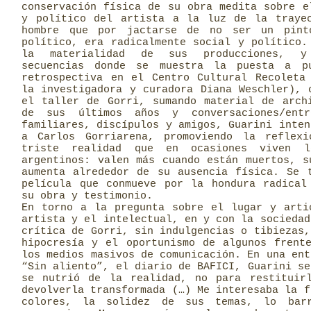
conservación física de su obra medita sobre e
y político del artista a la luz de la traye
hombre que por jactarse de no ser un pint
político, era radicalmente social y político.
la materialidad de sus producciones, y
secuencias donde se muestra la puesta a p
retrospectiva en el Centro Cultural Recoleta
la investigadora y curadora Diana Weschler), 
el taller de Gorri, sumando material de arch
de sus últimos años y conversaciones/entr
familiares, discípulos y amigos, Guarini inten
a Carlos Gorriarena, promoviendo la reflex
triste realidad que en ocasiones viven l
argentinos: valen más cuando están muertos, s
aumenta alrededor de su ausencia física. Se 
película que conmueve por la hondura radical
su obra y testimonio.
En torno a la pregunta sobre el lugar y arti
artista y el intelectual, en y con la sociedad
crítica de Gorri, sin indulgencias o tibiezas,
hipocresía y el oportunismo de algunos frent
los medios masivos de comunicación. En una ent
“Sin aliento”, el diario de BAFICI, Guarini se
se nutrió de la realidad, no para restituir
devolverla transformada (…) Me interesaba la f
colores, la solidez de sus temas, lo bar