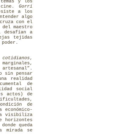
 temas y los
cine.
Gorri
esiste a los
ntender algo
cruza con el
 del maestro
i desafían a
ejas tejidas
 poder.
 cotidianos
,
 marginales,
 artesanal”.
o sin pensar
una realidad
cumental de
lidad social
us actos) de
ficultades,
ondición de
a económico-
a visibiliza
e horizontes
 donde queda
la mirada se