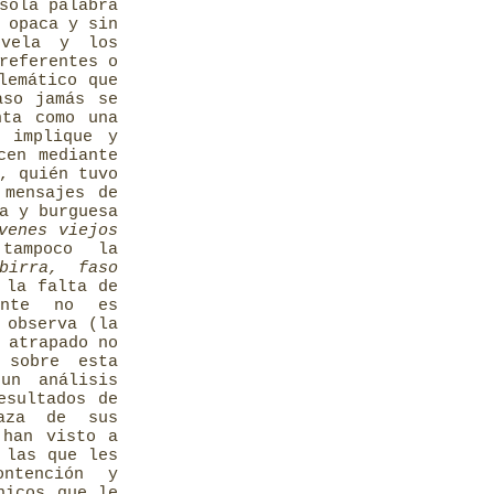
sola palabra
 opaca y sin
ovela y los
referentes o
lemático que
aso jamás se
nta como una
 implique y
cen mediante
, quién tuvo
 mensajes de
a y burguesa
venes viejos
tampoco la
birra, faso
 la falta de
ante no es
 observa (la
 atrapado no
 sobre esta
un análisis
esultados de
raza de sus
 han visto a
 las que les
ntención y
nicos que le