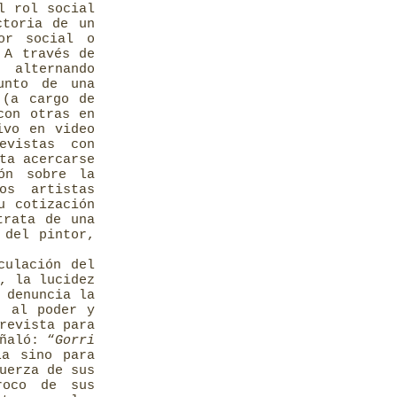
l rol social
ctoria de un
or social o
 A través de
 alternando
unto de una
 (a cargo de
con otras en
ivo en video
evistas con
ta acercarse
ión sobre la
os artistas
u cotización
trata de una
 del pintor,
culación del
, la lucidez
 denuncia la
e al poder y
revista para
ñaló: “
Gorri
la sino para
uerza de sus
roco de sus