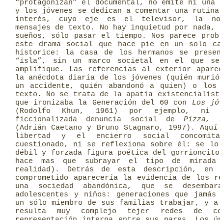
“protagonizan” el documental, no emite ni una 
y los jóvenes se dedican a comentar una rutina
interés, cuyo eje es el televisor, la n
mensajes de texto. No hay inquietud por nada, 
sueños, sólo pasar el tiempo. Nos parece prob
este drama social que hace pie en un solo c
historice: la casa de los hermanos se prese
“isla”, sin un marco societal en el que se
amplifique. Las referencias al exterior apare
la anécdota diaria de los jóvenes (quién murió
un accidente, quién abandonó a quien) o los
texto. No se trata de la apatía existencialist
que ironizaba la Generación del 60 con
Los jó
(Rodolfo Khun, 1961) por ejemplo, ni 
ficcionalizada denuncia social de
Pizza, 
(Adrián Caetano y Bruno Stagnaro, 1997). Aquí
libertad y el encierro social concomit
cuestionado, ni se reflexiona sobre él: se lo
débil y forzada figura poética del gorrioncito
hace mas que subrayar el tipo de mirada
realidad). Detrás de esta descripción, en 
comprometido aparecería la evidencia de los r
una sociedad abandónica, que se desemba
adolescentes y niños: generaciones que jamás
un sólo miembro de sus familias trabajar, y a
resulta muy complejo tejer redes de co
representación interna entre sus pares. Los ú