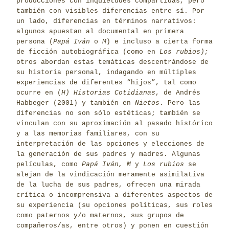
producciones con inquietudes compartidas, pero
también con visibles diferencias entre sí. Por
un lado, diferencias en términos narrativos:
algunos apuestan al documental en primera
persona (
Papá Iván
o
M
) e incluso a cierta forma
de ficción autobiográfica (como en
Los rubios);
otros abordan estas temáticas descentrándose de
su historia personal, indagando en múltiples
experiencias de diferentes “hijos”, tal como
ocurre en (
H) Historias Cotidianas
, de Andrés
Habbeger (2001) y también en
Nietos
. Pero las
diferencias no son sólo estéticas; también se
vinculan con su aproximación al pasado histórico
y a las memorias familiares, con su
interpretación de las opciones y elecciones de
la generación de sus padres y madres. Algunas
películas, como
Papá Iván,
M
y
Los rubios
se
alejan de la vindicación meramente asimilativa
de la lucha de sus padres, ofrecen una mirada
crítica o incomprensiva a diferentes aspectos de
su experiencia (su opciones políticas, sus roles
como paternos y/o maternos, sus grupos de
compañeros/as, entre otros) y ponen en cuestión