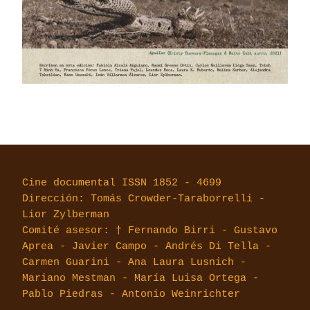
Cine documental ISSN 1852 - 4699
Dirección: Tomás Crowder-Taraborrelli -
Lior Zylberman
Comité asesor: † Fernando Birri - Gustavo
Aprea - Javier Campo - Andrés Di Tella -
Carmen Guarini - Ana Laura Lusnich -
Mariano Mestman - María Luisa Ortega -
Pablo Piedras - Antonio Weinrichter