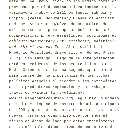
mito de una «revolución» en los medios sociales
provocada por el denominado levantamiento de la
«primavera árabe» de 2011 en Túnez, Bahréin y
Egipto. (Véase “Documentary Dreams of Activism
and the ‘Arab Spring/Rêves documentaires de
militantisme et ‘printemps arabe’” in
Un art
documentaire: Enjeux esthétiques, politiques et
éthiques
/
Documentary Art: aesthetic, political,
and ethical issues
. Eds. Aline Caillet et
Frédéric Pouillaud. University of Rennes Press,
2017). Sin embargo, luego de la interpretación
errónea occidental de los acontecimientos de
Medio Oriente, existe una segunda oportunidad
para comprender la importancia de las luchas
políticas actuales al acceder a las entrevistas
de los productores regionales y su trabajo a
través de «Filmar la revolución»:
www.filmingtherevolution.org
. Aquí hay un modelo
en red que ninguno de nosotros habría anticipado
en 1993 y que, no obstante, es una de las tantas
nuevas formas de compromiso que corremos el
riesgo de dejar de lado por estar ensimismados
en las múltiples dispositivos de conectividad