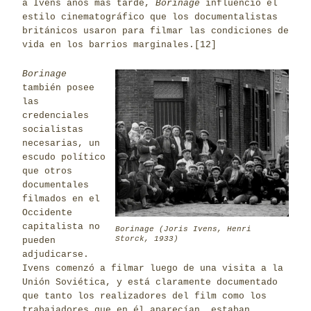
a Ivens años más tarde,
Borinage
influenció el
estilo cinematográfico que los documentalistas
británicos usaron para filmar las condiciones de
vida en los barrios marginales.
[12]
Borinage
también posee
las
credenciales
socialistas
necesarias, un
escudo político
que otros
documentales
filmados en el
Occidente
capitalista no
Borinage (Joris Ivens, Henri
Storck, 1933)
pueden
adjudicarse.
Ivens comenzó a filmar luego de una visita a la
Unión Soviética, y está claramente documentado
que tanto los realizadores del film como los
trabajadores que en él aparecían, estaban