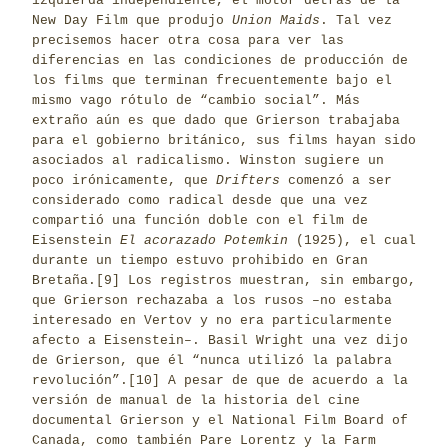
izquierda independiente, el motor detrás de la
New Day Film que produjo
Union Maids
. Tal vez
precisemos hacer otra cosa para ver las
diferencias en las condiciones de producción de
los films que terminan frecuentemente bajo el
mismo vago rótulo de “cambio social”. Más
extraño aún es que dado que Grierson trabajaba
para el gobierno británico, sus films hayan sido
asociados al radicalismo. Winston sugiere un
poco irónicamente, que
Drifters
comenzó a ser
considerado como radical desde que una vez
compartió una función doble con el film de
Eisenstein
El acorazado Potemkin
(1925), el cual
durante un tiempo estuvo prohibido en Gran
Bretaña.
[9]
Los registros muestran, sin embargo,
que Grierson rechazaba a los rusos –no estaba
interesado en Vertov y no era particularmente
afecto a Eisenstein–. Basil Wright una vez dijo
de Grierson, que él “nunca utilizó la palabra
revolución”.
[10]
A pesar de que de acuerdo a la
versión de manual de la historia del cine
documental Grierson y el National Film Board of
Canada, como también Pare Lorentz y la Farm