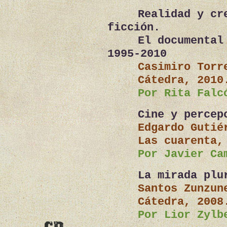
Realidad y cr
ficción.
El documental
1995-2010
Casimiro Torr
Cátedra, 2010
Por Rita Falc
Cine y percep
Edgardo Gutié
Las cuarenta,
Por Javier Ca
La mirada plu
Santos Zunzun
Cátedra, 2008
Por Lior Zylb