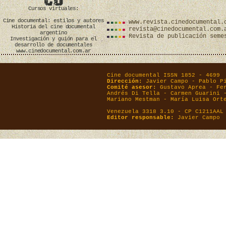
Cursos virtuales:
Cine documental: estilos y autores
www.revista.cinedocumental.
Historia del cine documental
revista@cinedocumental.com.
argentino
Revista de publicación seme
Investigación y guión para el
desarrollo de documentales
www.cinedocumental.com.ar
Cine documental ISSN 1852 - 4699
Dirección:
Javier Campo - Pablo P
Comité asesor:
Gustavo Aprea - Fer
Andrés Di Tella - Carmen Guarini 
Mariano Mestman - María Luisa Ort
Venezuela 3318 3.10 - CP C1211AAL
Editor responsable:
Javier Campo