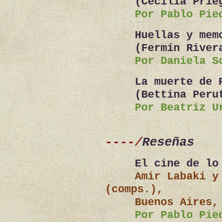
(Cecilia Prie
Por Pablo Pie
Huellas y mem
(Fermín River
Por Daniela S
La muerte de 
(Bettina Peru
Por Beatriz U
----/
Reseñas
El cine de lo
Amir Labaki y
(comps.),
Buenos Aires,
Por Pablo Pie