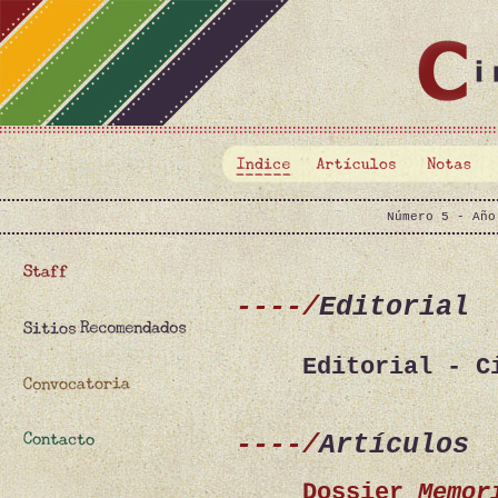
Número 5 - Año
----/
Editorial
Editorial - C
----/
Artículos
Dossier
Memor