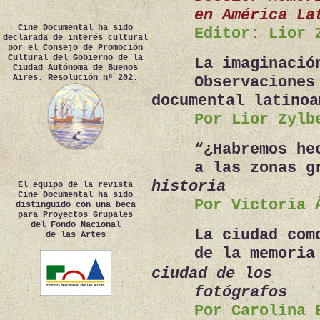
en América La
Cine Documental ha sido
Editor: Lior 
declarada de interés cultural
por el Consejo de Promoción
Cultural del Gobierno de la
La imaginació
Ciudad Autónoma de Buenos
Aires. Resolución nº 202.
Observaciones
documental latinoa
Por Lior Zylb
“¿Habremos he
a las zonas g
historia
El equipo de la revista
Cine Documental ha sido
Por Victoria 
distinguido con una beca
para Proyectos Grupales
del Fondo Nacional
La ciudad com
de las Artes
de la memoria
ciudad de los
fotógrafos
Por Carolina 