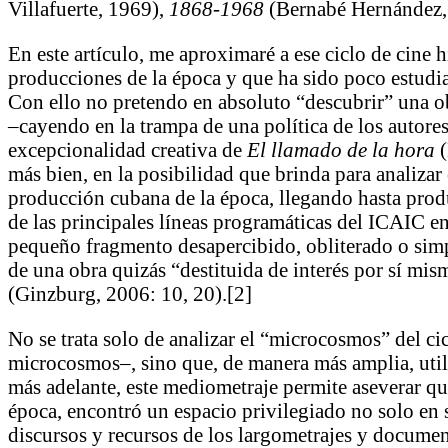
Villafuerte, 1969),
1868-1968
(Bernabé Hernández
En este artículo, me aproximaré a ese ciclo de cine h
producciones de la época y que ha sido poco estudia
Con ello no pretendo en absoluto “descubrir” una o
–cayendo en la trampa de una política de los autores
excepcionalidad creativa de
El llamado de la hora
más bien, en la posibilidad que brinda para analiza
producción cubana de la época, llegando hasta prod
de las principales líneas programáticas del ICAIC en
pequeño fragmento desapercibido, obliterado o simp
de una obra quizás “destituida de interés por sí m
(Ginzburg, 2006: 10, 20).[2]
No se trata solo de analizar el “microcosmos” del ci
microcosmos–, sino que, de manera más amplia, util
más adelante, este mediometraje permite aseverar que
época, encontró un espacio privilegiado no solo en 
discursos y recursos de los largometrajes y docume