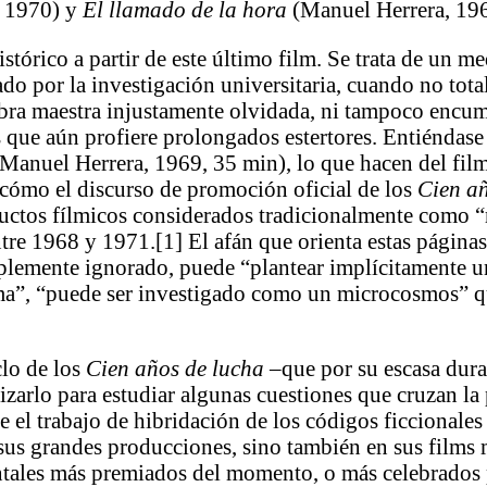
, 1970) y
El llamado de la hora
(Manuel Herrera, 19
istórico a partir de este último film. Se trata de un 
do por la investigación universitaria, cuando no tota
bra maestra injustamente olvidada, ni tampoco encu
 que aún profiere prolongados estertores. Entiéndase b
(Manuel Herrera, 1969, 35 min), lo que hacen del film 
r cómo el discurso de promoción oficial de los
Cien añ
uctos fílmicos considerados tradicionalmente como “
tre 1968 y 1971.[1] El afán que orienta estas páginas
lemente ignorado, puede “plantear implícitamente un
isma”, “puede ser investigado como un microcosmos” q
clo de los
Cien años de lucha
–que por su escasa dura
izarlo para estudiar algunas cuestiones que cruzan l
 el trabajo de hibridación de los códigos ficcionales
sus grandes producciones, sino también en sus films
ntales más premiados del momento, o más celebrados p