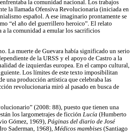
 enfrentaba la comunidad nacional. Los trabajos
nte la llamada Ofensiva Revolucionaria (iniciada en
lonialismo español. A ese imaginario prontamente se
o “el año del guerrillero heroico”. El relato
a la comunidad a emular los sacrificios
rno. La muerte de Guevara había significado un serio
 dependiente de la URSS y el apoyo de Castro a la
alidad de izquierdas europea. En el campo cultural,
iguiente. Los límites de este texto imposibilitan
de una producción artística que celebraba las
ección revolucionaria miró al pasado en busca de
volucionario” (2008: 88), puesto que tienen una
 están los largometrajes de ficción
Lucía
(Humberto
vio Gómez, 1969),
Páginas del diario de José
dro Saderman, 1968),
Médicos mambises
(Santiago