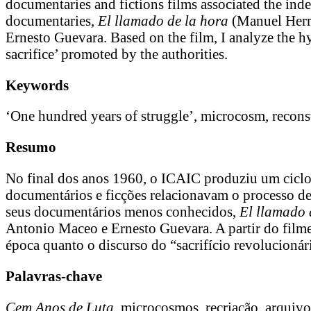
documentaries and fictions films associated the ind
documentaries,
El llamado de la hora
(Manuel Herre
Ernesto Guevara. Based on the film, I analyze the hy
sacrifice’ promoted by the authorities.
Keywords
‘One hundred years of struggle’, microcosm, reconstr
Resumo
No final dos anos 1960, o ICAIC produziu um ciclo
documentários e ficções relacionavam o processo de
seus documentários menos conhecidos,
El llamado 
Antonio Maceo e Ernesto Guevara. A partir do filme,
época quanto o discurso do “sacrifício revolucioná
Palavras-chave
Cem Anos de Luta
, microcosmos, recriação, arquivo,