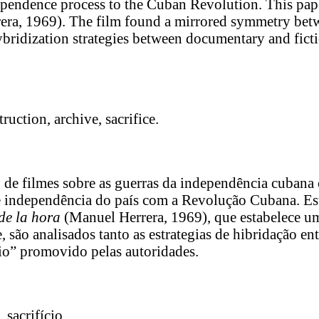
ependence process to the Cuban Revolution. This pape
ra, 1969). The film found a mirrored symmetry bet
bridization strategies between documentary and fictio
uction, archive, sacrifice.
 de filmes sobre as guerras da independência cuban
 independência do país com a Revolução Cubana. Este 
de la hora
(Manuel Herrera, 1969), que estabelece uma
 são analisados tanto as estrategias de hibridação e
rio” promovido pelas autoridades.
 sacrifício.