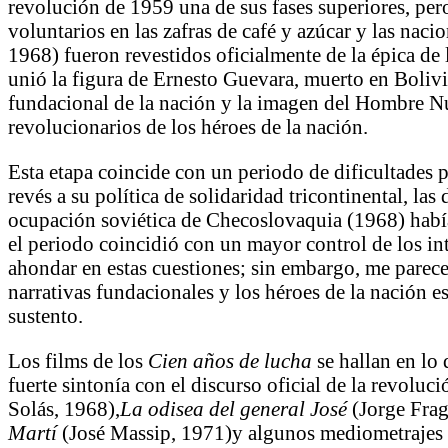
revolución de 1959 una de sus fases superiores, per
voluntarios en las zafras de café y azúcar y las na
1968) fueron revestidos oficialmente de la épica de
unió la figura de Ernesto Guevara, muerto en Bolivi
fundacional de la nación y la imagen del Hombre N
revolucionarios de los héroes de la nación.
Esta etapa coincide con un periodo de dificultades 
revés a su política de solidaridad tricontinental, l
ocupación soviética de Checoslovaquia (1968) había 
el periodo coincidió con un mayor control de los inte
ahondar en estas cuestiones; sin embargo, me parece
narrativas fundacionales y los héroes de la nación 
sustento.
Los films de los
Cien años de lucha
se hallan en lo
fuerte sintonía con el discurso oficial de la revoluc
Solás, 1968),
La odisea
del general José
(Jorge Fra
Martí
(José Massip, 1971)y algunos mediometraje