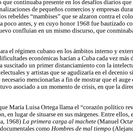
o que continuaba presente en los desafíos diarios que
cionalizaciones de pequeños comercios y empresas dura
 los rebeldes “mambises” que se alzaron contra el co
a poco antes, y en cuyo honor 1968 fue bautizado com
uevo confluían en un mismo discurso, que conminaba 
para el régimen cubano en los ámbitos interno y exte
as dificultades económicas hacían a Cuba cada vez más
suscitado un primer distanciamiento con la intelectu
lectuales y artistas que se agudizaría en el decenio s
 necesario mencionarlas a fin de mostrar que el auge 
estuvo asociado a un momento de crisis, en que la dir
 que María Luisa Ortega llama el “corazón político re
ión, en lugar de situarse en sus márgenes. Entre ellos,
ga, 1968)
La primera carga al machete
(Manuel Octa
s documentales como
Hombres de mal tiempo
(Alejan