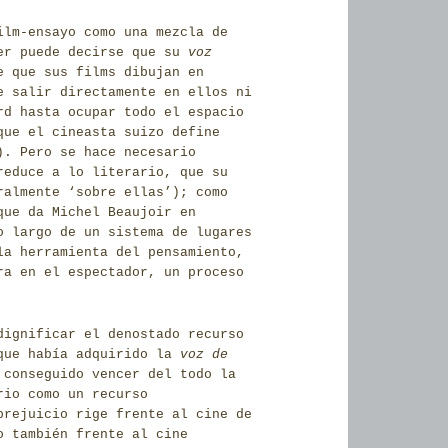
ilm-ensayo como una mezcla de
ker puede decirse que su
voz
e que sus films dibujan en
e salir directamente en ellos ni
rd hasta ocupar todo el espacio
ue el cineasta suizo define
). Pero se hace necesario
reduce a lo literario, que su
ralmente ‘sobre ellas’); como
que da Michel Beaujoir en
o largo de un sistema de lugares
la herramienta del pensamiento,
ra en el espectador, un proceso
dignificar el denostado recurso
 que había adquirido la
voz de
 conseguido vencer del todo la
rio como un recurso
prejuicio rige frente al cine de
o también frente al cine