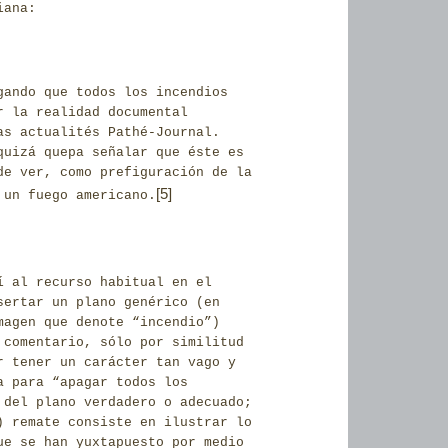
iana:
gando que todos los incendios
r la realidad documental
as actualités Pathé-Journal.
quizá quepa señalar que éste es
de ver, como prefiguración de la
[5]
 un fuego americano.
í al recurso habitual en el
sertar un plano genérico (en
magen que denote “incendio”)
 comentario, sólo por similitud
r tener un carácter tan vago y
a para “apagar todos los
 del plano verdadero o adecuado;
) remate consiste en ilustrar lo
ue se han yuxtapuesto por medio