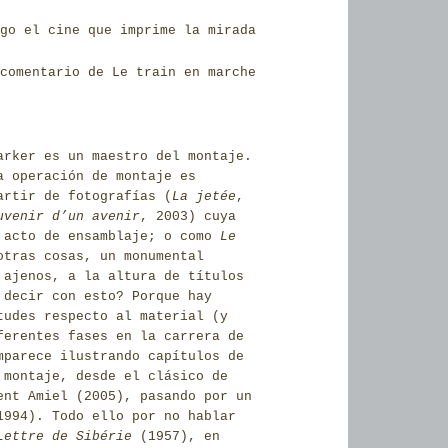
go el cine que imprime la mirada
comentario de Le train en marche
arker es un maestro del montaje.
a operación de montaje es
artir de fotografías (
La jetée
,
uvenir d’un avenir
, 2003
) cuya
l acto de ensamblaje; o como
Le
tras cosas, un monumental
 ajenos, a la altura de títulos
 decir con esto? Porque hay
tudes respecto al material (y
ferentes fases en la carrera de
mparece ilustrando capítulos de
 montaje, desde el clásico de
ent Amiel (2005), pasando por un
1994)
. Todo ello por no hablar
Lettre de Sibérie
(1957)
, en