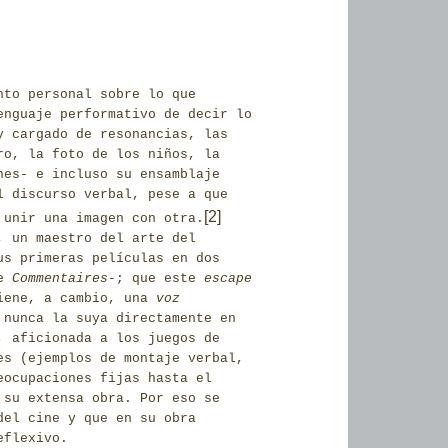
nto personal sobre lo que
enguaje performativo de decir lo
y cargado de resonancias, las
ro, la foto de los niños, la
nes- e incluso su ensamblaje
l discurso verbal, pese a que
[2]
 unir una imagen con otra.
, un maestro del arte del
us primeras películas en dos
te
Commentaires
-; que este
escape
iene, a cambio, una
voz
 nunca la suya directamente en
, aficionada a los juegos de
es (ejemplos de montaje verbal,
eocupaciones fijas hasta el
 su extensa obra. Por eso se
del cine y que en su obra
eflexivo.