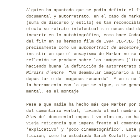
Alguien ha apuntado que se podía definir el f
documental y autorretrato; en el caso de Mar
(suma de discurso y estilo) es tan reconocibl
efecto su retrato intelectual sin necesidad d
incurrir en lo autobiográfico, como hace Goda
del film en su hermoso film de 1994
JLG/JLG
(q
precisamente como un
autoportrait de décembre
insistir en que el ensayismo de Marker no se 
reflexión se produce sobre las imágenes (lite
haciendo buena la definición de autorretrato 
Miroirs d’encre
: “Un deambular imaginario a l
depositario de imágenes-recuerdo”. Y en cine 
la herramienta con la que se sigue, o se gene
mental, es el montaje.
Pese a que nadie ha hecho más que Marker por 
del comentario verbal, lavando el mal nombre
Dios
del documental expositivo clásico, no ha
vieja reticencia que impera frente al comenta
‘explicativo’ y ‘poco cinematográfico’. Este 
ficción, como ha estudiado Sarah Kozloff, per