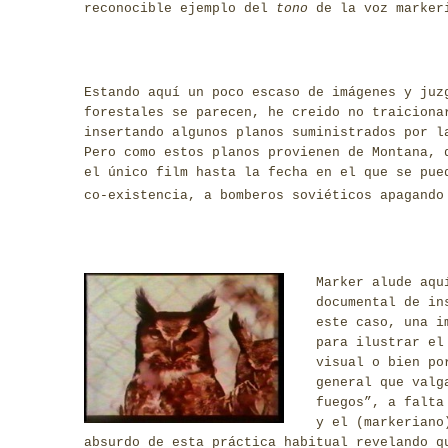
reconocible ejemplo del
tono
de la voz marker
Estando aquí un poco escaso de imágenes y juz
forestales se parecen, he creido no traiciona
insertando algunos planos suministrados por l
Pero como estos planos provienen de Montana, 
el único film hasta la fecha en el que se pue
co-existencia, a bomberos soviéticos apagando
Marker alud
e aqu
documental de in
este caso, una i
para ilustrar el
visual o bien po
general que valg
fuegos”, a falta
y el (markeriano
absurdo de esta práctica habitual revelando q