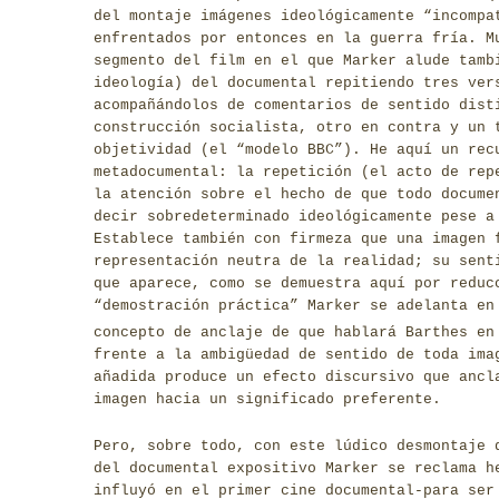
del montaje imágenes ideológicamente “incompa
enfrentados por entonces en la guerra fría. M
segmento del film en el que Marker alude tamb
ideología) del documental repitiendo tres ver
acompañándolos de comentarios de sentido dist
construcción socialista, otro en contra y un 
objetividad (el “modelo BBC”). He aquí un rec
metadocumental: la repetición (el acto de rep
la atención sobre el hecho de que todo docume
decir sobredeterminado ideológicamente pese a
Establece también con firmeza que una imagen 
representación neutra de la realidad; su sent
que aparece, como se demuestra aquí por reduc
“demostración práctica” Marker se adelanta en
concepto de anclaje de que hablará Barthes en
frente a la ambigüedad de sentido de toda im
añadida produce un efecto discursivo que ancl
imagen hacia un significado preferente.
Pero, sobre todo, con este lúdico desmontaje 
del documental expositivo Marker se reclama h
influyó en el primer cine documental-para se