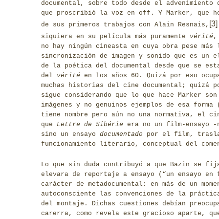
documental, sobre todo desde el advenimiento
que proscribió la voz en off. Y Marker, que h
[3]
de sus primeros trabajos con Alain Resnais,
siquiera en su película más puramente
vérité
no hay ningún cineasta en cuya obra pese más 
sincronización de imagen y sonido que es un e
de la poética del documental desde que se est
del
vérité
en los años 60. Quizá por eso ocup
muchas historias del cine documental; quizá p
sigue considerando que lo que hace Marker son
imágenes y no genuinos ejemplos de esa forma 
tiene nombre pero aún no una normativa, el ci
que
Lettre de Sibérie
era no un film-ensayo -n
sino un ensayo
documentado
por el film, trasla
funcionamiento literario, conceptual del come
Lo que sin duda contribuyó a que Bazin se fi
elevara de reportaje a ensayo (“un ensayo en 
carácter de metadocumental: en más de un mome
autoconsciente las convenciones de la práctic
del montaje. Dichas cuestiones debían preocup
carerra, como revela este gracioso aparte, qu