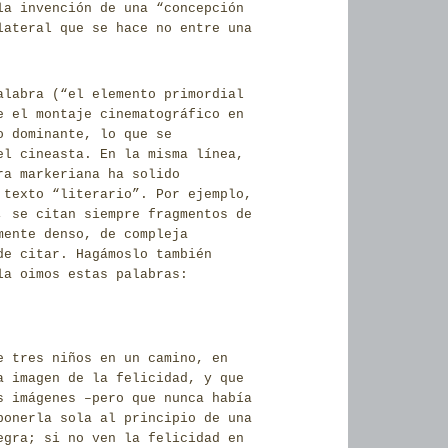
la invención de una “concepción
lateral que se hace no entre una
alabra (“el elemento primordial
e el montaje cinematográfico en
o dominante, lo que se
el cineasta. En la misma línea,
ra markeriana ha solido
 texto “literario”. Por ejemplo,
, se citan siempre fragmentos de
mente denso, de compleja
de citar. Hagámoslo también
la oimos estas palabras:
e tres niños en un camino, en
a imagen de la felicidad, y que
s imágenes –pero que nunca había
ponerla sola al principio de una
egra; si no ven la felicidad en