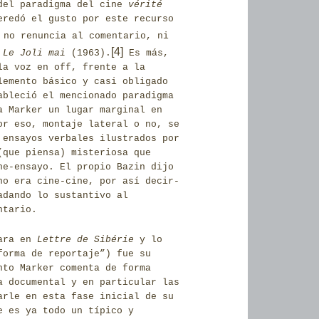
 del paradigma del cine
vérité
eredó el gusto por este recurso
no renuncia al comentario, ni
[4]
,
Le Joli mai
(1963)
.
Es más,
la voz en off, frente a la
lemento básico y casi obligado
ableció el mencionado paradigma
a Marker un lugar marginal en
or eso, montaje lateral o no, se
 ensayos verbales ilustrados por
(que piensa) misteriosa que
ne-ensayo. El propio Bazin dijo
o era cine-cine, por así decir-
dando lo sustantivo al
ntario.
jara en
Lettre de Sibérie
y lo
forma de reportaje”) fue su
nto Marker comenta de forma
a documental y en particular las
arle en esta fase inicial de su
e es ya todo un típico y