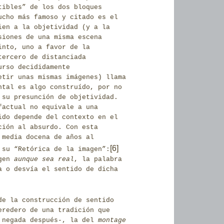
tibles” de los dos bloques
ucho más famoso y citado es el
ien a la objetividad (y a la
siones de una misma escena
into, uno a favor de la
tercero de distanciada
urso decididamente
etir unas mismas imágenes) llama
ntal es algo construído, por no
 su presunción de objetividad.
factual no equivale a una
ido depende del contexto en el
ción al absurdo. Con esta
 media docena de años al
[6]
 su “Retórica de la imagen”:
agen
aunque sea real
, la palabra
a o desvía el sentido de dicha
de la construcción de sentido
eredero de una tradición que
r negada después-, la del
montage