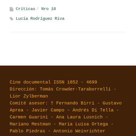
Críticas
Nro 18
Lucía Rodríguez Riva
Cine documental ISSN 1852 - 4699
Dirección: Tomás Crowder-Taraborrelli -
Lior Zylberman
Comité asesor: † Fernando Birri - Gustavo
Aprea - Javier Campo - Andrés Di Tella -
Carmen Guarini - Ana Laura Lusnich -
Mariano Mestman - María Luisa Ortega -
Pablo Piedras - Antonio Weinrichter