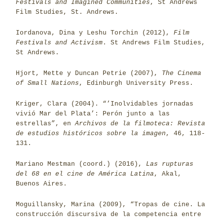
Festivals and Imagined Communities
, St Andrews
Film Studies, St. Andrews.
Iordanova, Dina y Leshu Torchin (2012),
Film
Festivals and Activism
. St Andrews Film Studies,
St Andrews.
Hjort, Mette y Duncan Petrie (2007),
The Cinema
of Small Nations
, Edinburgh University Press.
Kriger, Clara (2004). “’Inolvidables jornadas
vivió Mar del Plata’: Perón junto a las
estrellas”, en
Archivos de la filmoteca: Revista
de estudios históricos sobre la imagen
, 46, 118-
131.
Mariano Mestman (coord.) (2016),
Las rupturas
del 68 en el cine de América Latina
, Akal,
Buenos Aires.
Moguillansky, Marina (2009), “Tropas de cine. La
construcción discursiva de la competencia entre