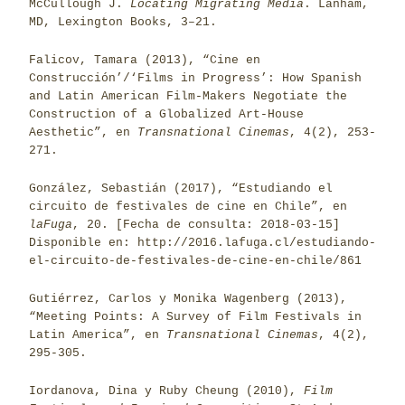
McCullough J.
Locating Migrating Media
. Lanham,
MD, Lexington Books, 3–21.
Falicov, Tamara (2013), “Cine en
Construcción’/‘Films in Progress’: How Spanish
and Latin American Film-Makers Negotiate the
Construction of a Globalized Art-House
Aesthetic”, en
Transnational Cinemas
, 4(2), 253-
271.
González, Sebastián (2017), “Estudiando el
circuito de festivales de cine en Chile”, en
laFuga
, 20. [Fecha de consulta: 2018-03-15]
Disponible en: http://2016.lafuga.cl/estudiando-
el-circuito-de-festivales-de-cine-en-chile/861
Gutiérrez, Carlos y Monika Wagenberg (2013),
“Meeting Points: A Survey of Film Festivals in
Latin America”, en
Transnational Cinemas
, 4(2),
295-305.
Iordanova, Dina y Ruby Cheung (2010),
Film